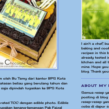
I ain't a chef, b
baking and cook
recipes in this 
already tested 
kitchen and all
mine. Hope you 
blog. Thank you
an oleh Bu Temy dari kantor BPS Kota
atasan beliau yang berulang tahun dan
ABOUT MY 
 saja dipindah tugaskan ke BPS Kota
Semua resep ya
posting di blog 
resep-resep yang
rated TCC dengan edible photo. Edible
coba di dapur sa
upakan kenang-kenangan Pak Faizal