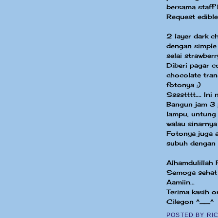
bersama staff
Request edible
2 layer dark c
dengan simple 
selai strawber
Diberi pagar 
chocolate tra
fotonya ;)
Sssstttt.... I
Bangun jam 3 
lampu, untung
walau sinarnya
Fotonya juga 
subuh dengan k
Alhamdulillah P
Semoga sehat d
Aamiin...
Terima kasih 
Cilegon ^__^
POSTED BY
RI