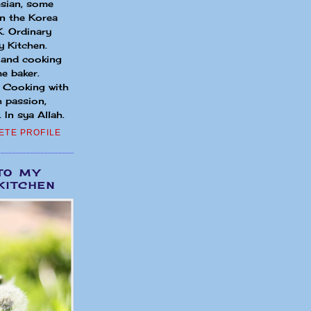
sian, some
in the Korea
. Ordinary
 Kitchen.
 and cooking
e baker.
. Cooking with
h passion,
 In sya Allah.
ETE PROFILE
TO MY
KITCHEN