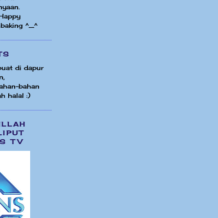
nyaan.
 Happy
 baking ^_^
TS
uat di dapur
n,
ahan-bahan
h halal :)
ILLAH
LIPUT
S TV