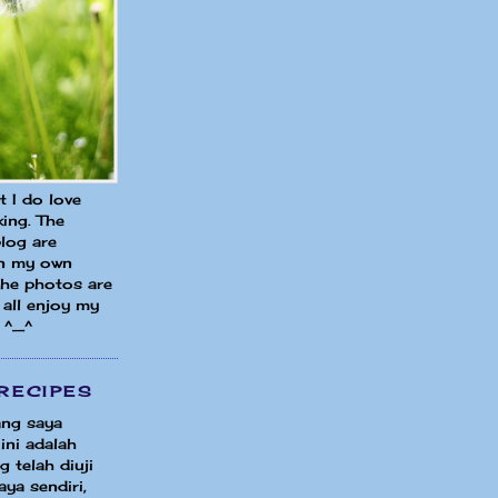
ut I do love
ing. The
blog are
in my own
 the photos are
all enjoy my
 ^_^
RECIPES
ng saya
ini adalah
 telah diuji
ya sendiri,