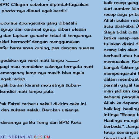
baik resep yang
 BPS Cilegon sebelum dipindahtugaskan.
dari sumber la
 photo-nya dibuat agak berdiri.
resep saya priba
Allah bukan res
hocolate spongecake yang dibasahi
atau abal-abal :)
syrup dan caramel syrup, diberi olesan
Saya tidak bisa
ry dan lapisan ganache tebal di tengahnya.
ketika resep-re
coklat bermotif dengan menggunakan
tuliskan disini 
nsfer bernuansa kuning, pas dengan nuansa
orang lain akan
berhasil atau ha
ni ngedekornya versi mati lampu >___<
memuaskan. Kar
pagi mau mendekor cakenya ternyata mati
banyak faktor y
 emergency lamp-nya masih bisa nyala
mempengaruhi k
 agak redup.
dalam membuat
pernah gagal te
agak buram karena motretnya subuh-
mari jadikan keg
ondisi mati lampu pula.
sebagai pengal
Allah ke depann
ak Faizal terharu sekali dikirim cake ini.
baik lagi hasilny
an sukses selalu. Barokah usianya.
Intinya "Resep 
Hasilnya mungki
orderannya ya Bu Temy dan BPS Kota
berbeda.". Jang
tetap semangat
CKE INDRIANI
AT
8:19 PM
Good luck for a