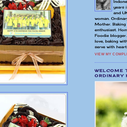
Indone
years 
and UK
woman. Ordinary
Mother. Baking
enthusiast. Hom
Foodie blogger
love, baking wit
serve with heart.
VIEW MY COMPL
WELCOME 
ORDINARY 