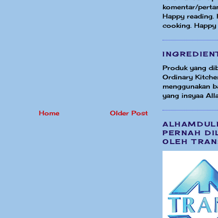
komentar/perta
Happy reading.
cooking. Happy
INGREDIEN
Produk yang dib
Ordinary Kitche
menggunakan b
yang insyaa Alla
Home
Older Post
ALHAMDUL
PERNAH DI
OLEH TRAN