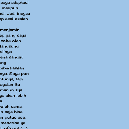
 saya adaptasi
in maupun
di. Jadi insyaa
ep asal-asalan
 menjamin
sep yang saya
dicoba oleh
 langsung
silnya
ena sangat
ang
eberhasilan
nya. Saya pun
ntunya, tapi
agalan itu
aman in sya
ya akan lebih
a.
boleh sama.
n saja bisa
an putus asa,
 mencoba ya.
ll of you! ^_^