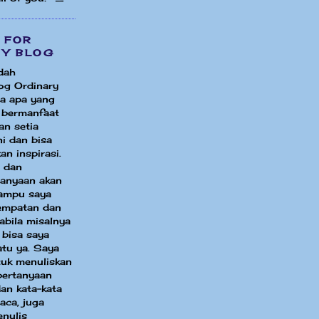
 FOR
MY BLOG
dah
og Ordinary
a apa yang
i bermanfaat
an setia
i dan bisa
an inspirasi.
 dan
tanyaan akan
ampu saya
sempatan dan
bila misalnya
 bisa saya
atu ya. Saya
uk menuliskan
pertanyaan
an kata-kata
aca, juga
enulis