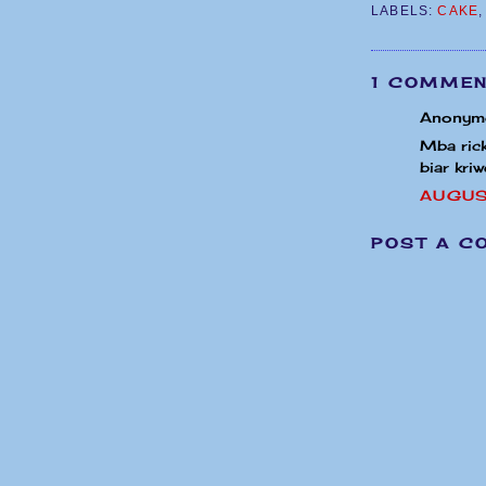
LABELS:
CAKE
1 COMMEN
Anonymo
Mba rick
biar kri
AUGUS
POST A C