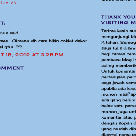
,
JUALAN
THANK YOU
VISITING 
T:
Terima kasih su
us said...
mengunjungi bl
eee... Gimana sih cara bikin coklat dekor
Kitchen. Semog
wel gtuu ??
saya tulis disin
bagi teman-tem
T 15, 2012 AT 3:25 PM
pembaca blog in
saling memberik
OMMENT
Untuk komentar
pertanyaan-per
saya jawab sem
apabila ada ke
mohon maaf apa
ada yang belum
balas satu pers
mohon juga unt
komentar atau 
dengan sopan d
yang mudah dib
disertai nama p