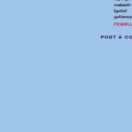
makasih
(yulia)
yuliana
FEBRU
POST A C