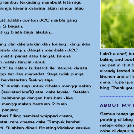
g lembut terkadang membuat kita ragu
nya, karena khawatir akan hancur atau
atas adalah contoh JCC marble yang
i 2 bagian.
ps yg biasa saya lakukan...
ang dan dikeluarkan dari loyang , dinginkan
benar dingin. Jangan membelah JCC
I ain't a chef, b
 masih panas atau hangat, karena
baking and cook
n masih sangat rapuh.
recipes in this 
C ke dalam kulkas/chiller sampai dirasa
already tested 
kup set dan memadat. Saya tidak punya
kitchen and all
 berdasarkan feeling saja.
mine. Hope you 
CC sudah siap untuk dibelah menggunakan
blog. Thank you
 (serrated knife) atau cake leveler. Setelah
t belahannya dengan hati-hati. Jika
sa menggunakan bantuan 2 buah
ABOUT MY 
a panjang.
Semua resep ya
beri filling semisal whipped cream,
posting di blog 
 atau rare cheese cake. Tumpuk kembali
resep-resep yang
ti. Silahkan diberi frosting/didekor sesuka
coba di dapur sa