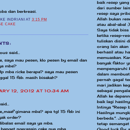
baik resep yang
dari sumber la
ba dan berkreasi.
resep saya priba
Allah bukan res
CKE INDRIANI
AT
3:15 PM
atau abal-abal :)
SE CAKE
Saya tidak bisa
ketika resep-re
tuliskan disini 
TS:
orang lain akan
berhasil atau ha
us said...
memuaskan. Kar
e, saya mau pesen, klo pesen by email dan
banyak faktor y
 ya mba?
mempengaruhi k
 Hp mba ricke berapa? saya mau pesen
dalam membuat
ggal 15 feb. masih bisakah?
pernah gagal te
mari jadikan keg
sebagai pengal
ARY 12, 2012 AT 10:34 AM
Allah ke depann
baik lagi hasilny
aid...
Intinya "Resep 
e,,maaf gimana mba? apa tgl 15 feb ini
Hasilnya mungki
yak order?
berbeda.". Jang
balas email saya ya mba.
tetap semangat
 banget ngerasain cake nya mba.
Good luck for a