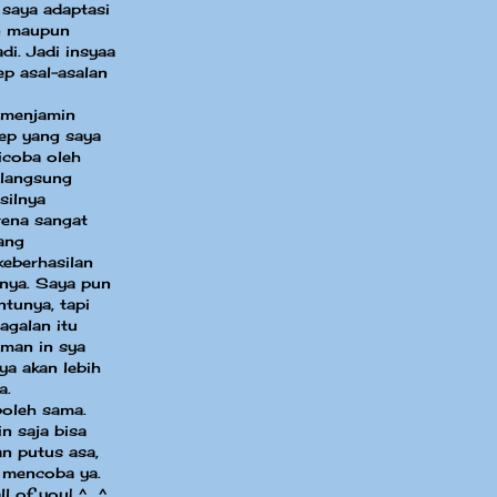
 saya adaptasi
in maupun
di. Jadi insyaa
ep asal-asalan
 menjamin
sep yang saya
dicoba oleh
 langsung
silnya
ena sangat
ang
eberhasilan
nya. Saya pun
ntunya, tapi
agalan itu
aman in sya
ya akan lebih
a.
boleh sama.
n saja bisa
an putus asa,
 mencoba ya.
ll of you! ^_^