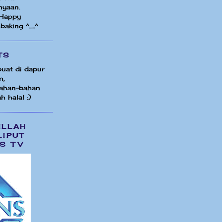
nyaan.
 Happy
 baking ^_^
TS
uat di dapur
n,
ahan-bahan
h halal :)
ILLAH
LIPUT
S TV