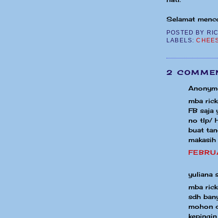
Selamat menco
POSTED BY
RI
LABELS:
CHEE
2 COMMEN
Anonymo
mba rick
FB saja
no tlp/
buat tan
makasih
FEBRU
yuliana s
mba rick
sdh ban
mohon di
kepingin