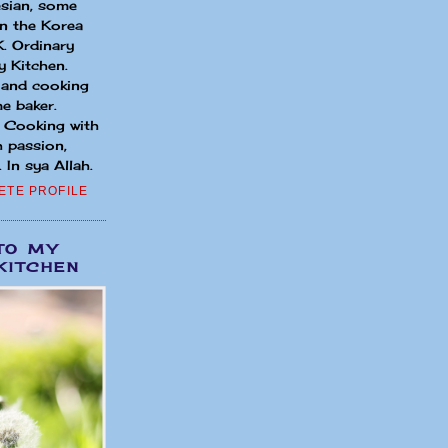
sian, some
in the Korea
. Ordinary
 Kitchen.
 and cooking
e baker.
. Cooking with
h passion,
 In sya Allah.
ETE PROFILE
TO MY
KITCHEN