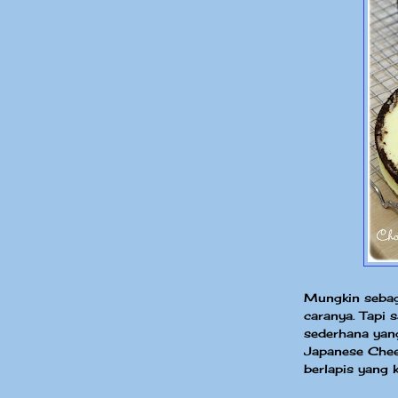
Mungkin sebag
caranya. Tapi s
sederhana yan
Japanese Chee
berlapis yang k