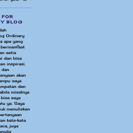
 FOR
MY BLOG
dah
og Ordinary
a apa yang
i bermanfaat
an setia
i dan bisa
an inspirasi.
 dan
tanyaan akan
ampu saya
sempatan dan
bila misalnya
 bisa saya
atu ya. Saya
uk menuliskan
pertanyaan
an kata-kata
aca, juga
enulis