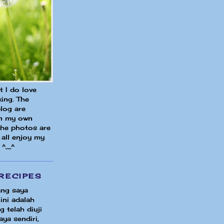
ut I do love
ing. The
blog are
in my own
 the photos are
all enjoy my
 ^_^
RECIPES
ng saya
ini adalah
 telah diuji
ya sendiri,