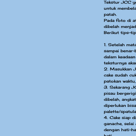
Tekstur JCC y
untuk membelah
patah.
Pada foto di 
dibelah menjad
Berikut tips-ti
1. Setelah mat
sampai benar-
dalam keadaan
teksturnya aka
2. Masukkan JC
cake sudah cu
patokan waktu,
3. Sekarang J
pisau bergerigi
dibelah, angka
diperlukan bi
palette/spatul
4. Cake siap di
ganache, selai
dengan hati-ha
hati.