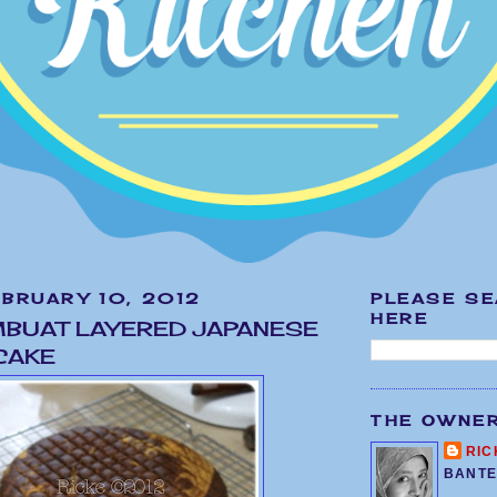
EBRUARY 10, 2012
PLEASE S
HERE
MBUAT LAYERED JAPANESE
CAKE
THE OWNE
RIC
BANTE