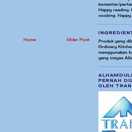
komentar/perta
Happy reading.
cooking. Happy
INGREDIEN
Home
Older Post
Produk yang dib
Ordinary Kitche
menggunakan b
yang insyaa Alla
ALHAMDUL
PERNAH DI
OLEH TRAN