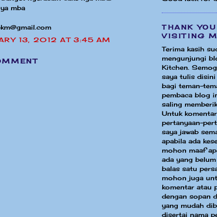
 ya mba
THANK YOU
.pkm@gmail.com
VISITING 
ARY 13, 2012 AT 3:45 AM
Terima kasih su
mengunjungi bl
OMMENT
Kitchen. Semog
saya tulis disin
bagi teman-tem
pembaca blog in
saling memberik
Untuk komentar
pertanyaan-per
saya jawab sem
apabila ada ke
mohon maaf apa
ada yang belum
balas satu pers
mohon juga unt
komentar atau 
dengan sopan d
yang mudah dib
disertai nama p