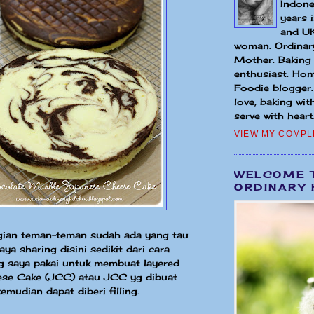
Indone
years 
and UK
woman. Ordinary
Mother. Baking
enthusiast. Hom
Foodie blogger
love, baking wit
serve with heart.
VIEW MY COMPL
WELCOME 
ORDINARY 
ian teman-teman sudah ada yang tau
aya sharing disini sedikit dari cara
g saya pakai untuk membuat layered
se Cake (JCC) atau JCC yg dibuat
emudian dapat diberi filling.