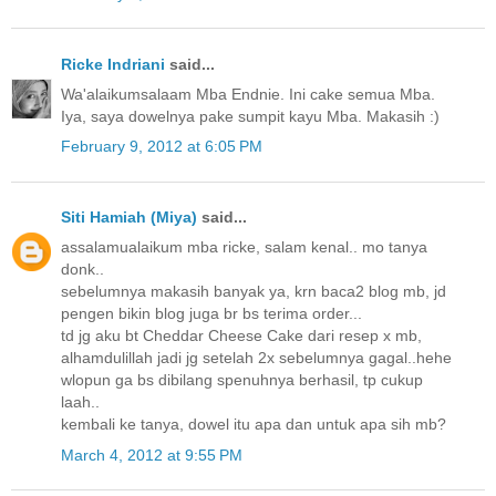
Ricke Indriani
said...
Wa'alaikumsalaam Mba Endnie. Ini cake semua Mba.
Iya, saya dowelnya pake sumpit kayu Mba. Makasih :)
February 9, 2012 at 6:05 PM
Siti Hamiah (Miya)
said...
assalamualaikum mba ricke, salam kenal.. mo tanya
donk..
sebelumnya makasih banyak ya, krn baca2 blog mb, jd
pengen bikin blog juga br bs terima order...
td jg aku bt Cheddar Cheese Cake dari resep x mb,
alhamdulillah jadi jg setelah 2x sebelumnya gagal..hehe
wlopun ga bs dibilang spenuhnya berhasil, tp cukup
laah..
kembali ke tanya, dowel itu apa dan untuk apa sih mb?
March 4, 2012 at 9:55 PM