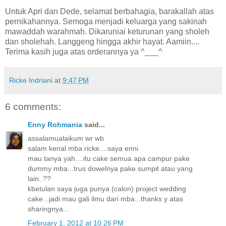
Untuk Apri dan Dede, selamat berbahagia, barakallah atas
pernikahannya. Semoga menjadi keluarga yang sakinah
mawaddah warahmah. Dikaruniai keturunan yang sholeh
dan sholehah. Langgeng hingga akhir hayat. Aamiin....
Terima kasih juga atas orderannya ya ^___^
Ricke Indriani
at
9:47 PM
6 comments:
Enny Rohmania
said...
assalamualaikum wr wb
salam kenal mba ricke....saya enni
mau tanya yah....itu cake semua apa campur pake
dummy mba...trus dowelnya pake sumpit atau yang
lain..??
kbetulan saya juga punya (calon) project wedding
cake...jadi mau gali ilmu dari mba...thanks y atas
sharingnya...
February 1, 2012 at 10:26 PM