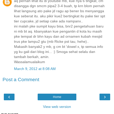
aq pernah lihat itu di youtube mb, kue nya 6 tingkat, cm
disangga dgn smcm pipa2 3-4 buah, tp krn blom pernah
lihat langsung ato pake jd ragu ap bener bs menyangga
kue seberat itu. aku pikir kue2 bertingkat itu pake tier spt
tier cupcake, jd setiap cake ada nampanx..
ini malah pke sumpit kayu bisa, bnr2 pengetahuan baru
ni mb bt aq. kbanyakan kue pengantin d kota ku masih
pke tempat dr bhn kayu dan ad ornamen kubah mesjid
trus pke lampu2 gtu (mb Ricke pst tau, hehe)..
Makasih banyak2 y mb, g cm bt 'dowel x, tp semua info
yg ku gali dari blog ini... :) Smoga sehat selalu dan
tambah berkah, amin.
Wassalamualaikum
March 9, 2012 at 8:08 AM
Post a Comment
‹
›
Home
View web version