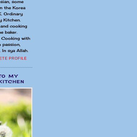
sian, some
in the Korea
. Ordinary
 Kitchen.
 and cooking
e baker.
. Cooking with
h passion,
 In sya Allah.
ETE PROFILE
TO MY
KITCHEN