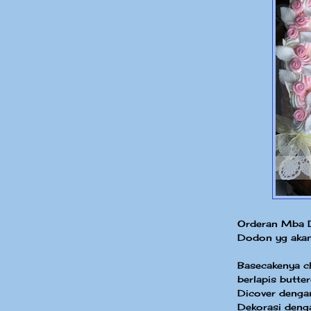
Orderan Mba D
Dodon yg akan
Basecakenya c
berlapis butte
Dicover denga
Dekorasi deng