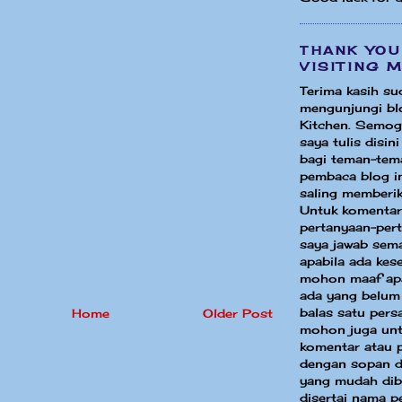
THANK YOU
VISITING 
Terima kasih su
mengunjungi bl
Kitchen. Semog
saya tulis disin
bagi teman-tem
pembaca blog in
saling memberik
Untuk komentar
pertanyaan-per
saya jawab sem
apabila ada ke
mohon maaf apa
ada yang belum
balas satu pers
Home
Older Post
mohon juga unt
komentar atau 
dengan sopan d
yang mudah dib
disertai nama p