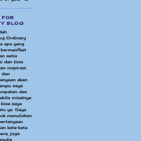
 FOR
MY BLOG
dah
og Ordinary
a apa yang
i bermanfaat
an setia
i dan bisa
an inspirasi.
 dan
tanyaan akan
ampu saya
sempatan dan
bila misalnya
 bisa saya
atu ya. Saya
uk menuliskan
pertanyaan
an kata-kata
aca, juga
enulis