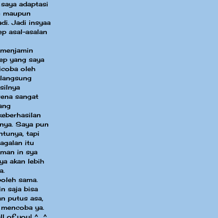
 saya adaptasi
in maupun
di. Jadi insyaa
ep asal-asalan
 menjamin
sep yang saya
dicoba oleh
 langsung
silnya
ena sangat
ang
eberhasilan
nya. Saya pun
ntunya, tapi
agalan itu
aman in sya
ya akan lebih
a.
boleh sama.
n saja bisa
an putus asa,
 mencoba ya.
ll of you! ^_^