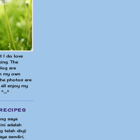
ut I do love
ing. The
blog are
in my own
 the photos are
all enjoy my
 ^_^
RECIPES
ng saya
ini adalah
 telah diuji
ya sendiri,