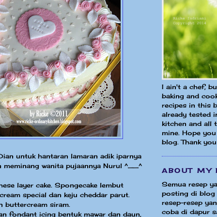
I ain't a chef, b
baking and cook
recipes in this 
already tested 
kitchen and all
mine. Hope you 
blog. Thank you
ian untuk hantaran lamaran adik iparnya
 meminang wanita pujaannya Nurul ^__^
ABOUT MY 
Semua resep ya
hese layer cake. Spongecake lembut
posting di blog 
rcream special dan keju cheddar parut.
resep-resep yang
n buttercream siram.
coba di dapur sa
an fondant icing bentuk mawar dan daun,