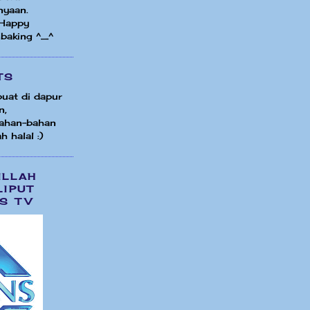
nyaan.
 Happy
 baking ^_^
TS
uat di dapur
n,
ahan-bahan
h halal :)
ILLAH
LIPUT
S TV