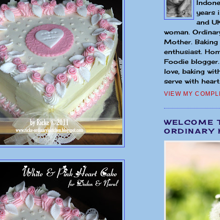
Indone
years 
and UK
woman. Ordinary
Mother. Baking
enthusiast. Hom
Foodie blogger
love, baking wit
serve with heart.
VIEW MY COMPL
WELCOME 
ORDINARY 