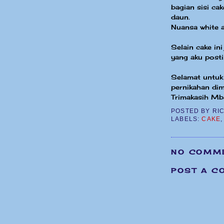
bagian sisi ca
daun.
Nuansa white a
Selain cake in
yang aku post
Selamat untuk
pernikahan dim
Trimakasih Mba
POSTED BY
RI
LABELS:
CAKE
NO COMM
POST A C