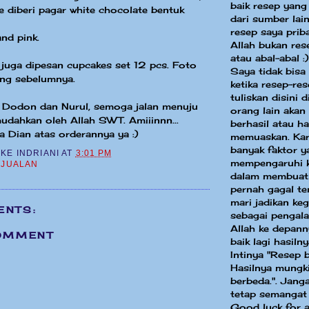
baik resep yang
ke diberi pagar white chocolate bentuk
dari sumber la
resep saya priba
nd pink.
Allah bukan res
atau abal-abal :)
i juga dipesan cupcakes set 12 pcs. Foto
Saya tidak bisa
ing sebelumnya.
ketika resep-re
tuliskan disini 
 Dodon dan Nurul, semoga jalan menuju
orang lain akan
udahkan oleh Allah SWT. Amiiinnn...
berhasil atau ha
 Dian atas orderannya ya :)
memuaskan. Kar
banyak faktor y
CKE INDRIANI
AT
3:01 PM
mempengaruhi k
,
JUALAN
dalam membuat
pernah gagal te
mari jadikan keg
ENTS:
sebagai pengal
Allah ke depann
OMMENT
baik lagi hasilny
Intinya "Resep 
Hasilnya mungki
berbeda.". Jang
tetap semangat
Good luck for a