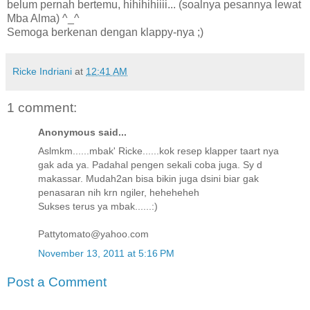
belum pernah bertemu, hihihihiiii... (soalnya pesannya lewat
Mba Alma) ^_^
Semoga berkenan dengan klappy-nya ;)
Ricke Indriani
at
12:41 AM
1 comment:
Anonymous said...
Aslmkm......mbak' Ricke......kok resep klapper taart nya
gak ada ya. Padahal pengen sekali coba juga. Sy d
makassar. Mudah2an bisa bikin juga dsini biar gak
penasaran nih krn ngiler, heheheheh
Sukses terus ya mbak......:)
Pattytomato@yahoo.com
November 13, 2011 at 5:16 PM
Post a Comment