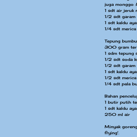
juga monggo :P
1 sdt air jeruk 
1/2 sdt garam
1 sdt kaldu a
1/4 sdt merica
Tepung bumbu 
300 gram teri
1 sdm tepung 
1/2 sdt soda k
1/2 sdt garam
1 sdt kaldu ay
1/2 sdt meric
1/4 sdt pala b
Bahan pencelu
1 butir putih te
1 sdt kaldu ay
250 ml air
Minyak goreng
frying'.