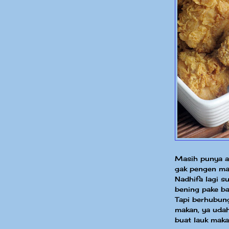
Masih punya ay
gak pengen mas
Nadhifa lagi s
bening pake ba
Tapi berhubun
makan, ya udah 
buat lauk maka