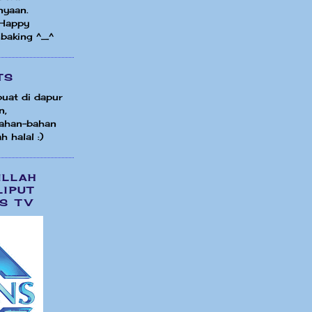
nyaan.
 Happy
 baking ^_^
TS
uat di dapur
n,
ahan-bahan
h halal :)
ILLAH
LIPUT
S TV