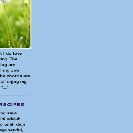
ut I do love
ing. The
blog are
in my own
 the photos are
all enjoy my
 ^_^
RECIPES
ng saya
ini adalah
 telah diuji
ya sendiri,