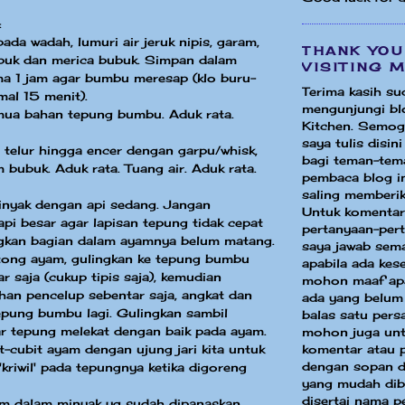
:
ada wadah, lumuri air jeruk nipis, garam,
THANK YOU
buk dan merica bubuk. Simpan dalam
VISITING 
ma 1 jam agar bumbu meresap (klo buru-
Terima kasih su
mal 15 menit).
mengunjungi bl
ua bahan tepung bumbu. Aduk rata.
Kitchen. Semog
saya tulis disin
 telur hingga encer dengan garpu/whisk,
bagi teman-tem
m bubuk. Aduk rata. Tuang air. Aduk rata.
pembaca blog in
saling memberik
inyak dengan api sedang. Jangan
Untuk komentar
i besar agar lapisan tepung tidak cepat
pertanyaan-per
kan bagian dalam ayamnya belum matang.
saya jawab sem
tong ayam, gulingkan ke tepung bumbu
apabila ada ke
r saja (cukup tipis saja), kemudian
mohon maaf apa
han pencelup sebentar saja, angkat dan
ada yang belum
epung bumbu lagi. Gulingkan sambil
balas satu pers
r tepung melekat dengan baik pada ayam.
mohon juga unt
-cubit ayam dengan ujung jari kita untuk
komentar atau 
dengan sopan d
kriwil' pada tepungnya ketika digoreng
yang mudah dib
disertai nama p
m dalam minyak yg sudah dipanaskan