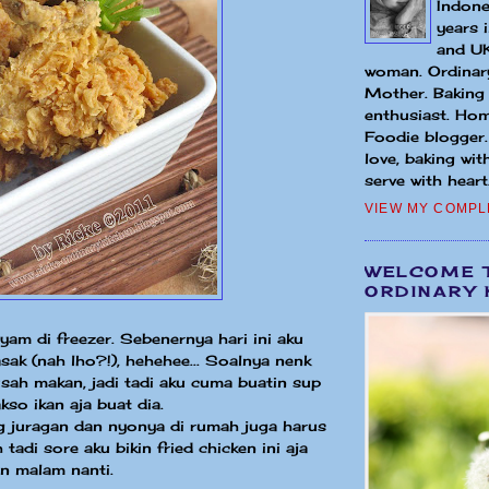
Indone
years 
and UK
woman. Ordinary
Mother. Baking
enthusiast. Hom
Foodie blogger
love, baking wit
serve with heart.
VIEW MY COMPL
WELCOME 
ORDINARY 
am di freezer. Sebenernya hari ini aku
ak (nah lho?!), hehehee... Soalnya nenk
usah makan, jadi tadi aku cuma buatin sup
kso ikan aja buat dia.
g juragan dan nyonya di rumah juga harus
tadi sore aku bikin fried chicken ini aja
n malam nanti.