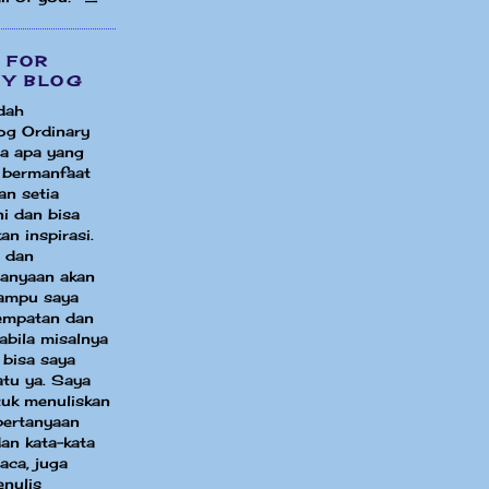
 FOR
MY BLOG
dah
og Ordinary
a apa yang
i bermanfaat
an setia
i dan bisa
an inspirasi.
 dan
tanyaan akan
ampu saya
sempatan dan
bila misalnya
 bisa saya
atu ya. Saya
uk menuliskan
pertanyaan
an kata-kata
aca, juga
enulis