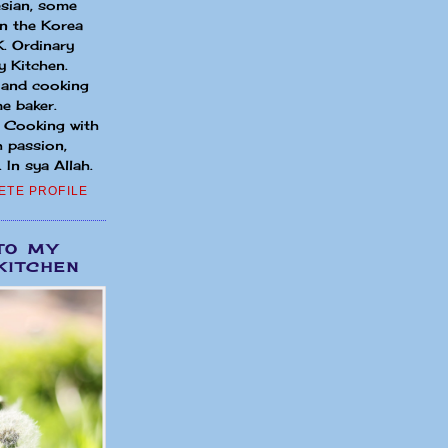
sian, some
in the Korea
. Ordinary
 Kitchen.
 and cooking
e baker.
. Cooking with
h passion,
 In sya Allah.
ETE PROFILE
TO MY
KITCHEN