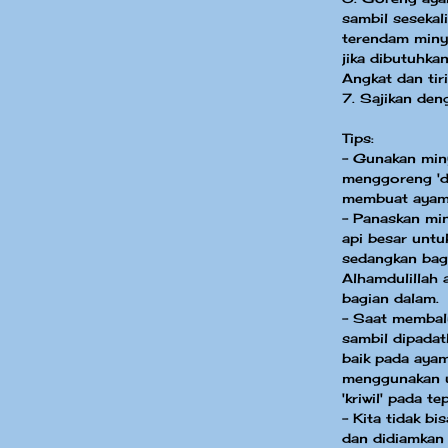
sambil sesekali
terendam miny
jika dibutuhka
Angkat dan tiri
7. Sajikan den
Tips:
- Gunakan min
menggoreng 'de
membuat ayam m
- Panaskan mi
api besar unt
sedangkan bag
Alhamdulillah 
bagian dalam.
- Saat membal
sambil dipada
baik pada aya
menggunakan uj
'kriwil' pada t
- Kita tidak b
dan didiamkan 