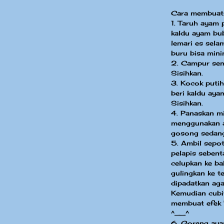
Cara membuat
1. Taruh ayam p
kaldu ayam bu
lemari es sela
buru bisa mini
2. Campur sem
Sisihkan.
3. Kocok putih
beri kaldu aya
Sisihkan.
4. Panaskan m
menggunakan ap
gosong sedang
5. Ambil sepo
pelapis sebenta
celupkan ke ba
gulingkan ke t
dipadatkan aga
Kemudian cubit
membuat efek '
^__^
6. Goreng aya