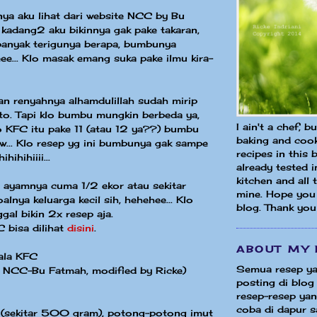
nya aku lihat dari website NCC by Bu
kadang2 aku bikinnya gak pake takaran,
a banyak terigunya berapa, bumbunya
ee... Klo masak emang suka pake ilmu kira-
n renyahnya alhamdulillah sudah mirip
to. Tapi klo bumbu mungkin berbeda ya,
I ain't a chef, b
o KFC itu pake 11 (atau 12 ya??) bumbu
baking and cook
w... Klo resep yg ini bumbunya gak sampe
recipes in this 
hihihiiii...
already tested 
kitchen and all
 ayamnya cuma 1/2 ekor atau sekitar
mine. Hope you 
nya keluarga kecil sih, hehehee... Klo
blog. Thank you
gal bikin 2x resep aja.
 bisa dilihat
disini
.
ABOUT MY 
ala KFC
Semua resep ya
 NCC-Bu Fatmah, modified by Ricke)
posting di blog 
resep-resep yang
coba di dapur sa
 (sekitar 500 gram), potong-potong imut