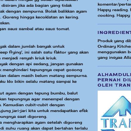
komentar/perta
 disiram jika ada bagian yang tidak
Happy reading.
ak dengan sempurna. Bolak balikkan ayam
cooking. Happy
n. Goreng hingga kecoklatan an kering.
skan.
gan saus sambal atau saus tomat.
INGREDIEN
Produk yang dib
yak dalam jumlah banyak untuk
Ordinary Kitche
menggunakan b
ep frying', ini salah satu faktor yang akan
yang insyaa Alla
enjadi renyah kriuk kriuk.
nyak dengan api sedang, jangan gunakan
uk menghindari tepungnya cepat gosong
ALHAMDUL
ian dalam masih belum matang sempurna.
PERNAH DI
aku klo bikin selalu matang sampai ke
OLEH TRAN
ut ayam dengan tepung bumbu, balut
tkan tepungnya agar menempel dengan
m. Kemudian cubit-cubit dengan
ung jari-jari kita untuk mendapatkan efek
epungnya saat digoreng.
isa mengharapkan ayam setelah digoreng
di suhu ruang akan dapat bertahan terlalu