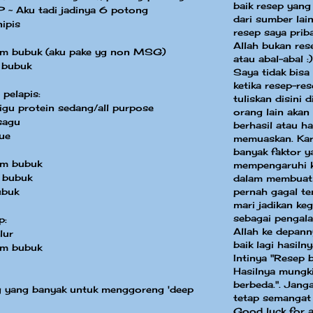
baik resep yang
 ~ Aku tadi jadinya 6 potong
dari sumber la
nipis
resep saya priba
Allah bukan res
yam bubuk (aku pake yg non MSG)
atau abal-abal :)
 bubuk
Saya tidak bisa
ketika resep-re
pelapis:
tuliskan disini 
gu protein sedang/all purpose
orang lain akan
sagu
berhasil atau ha
ue
memuaskan. Kar
banyak faktor y
am bubuk
mempengaruhi k
a bubuk
dalam membuat
pernah gagal te
ubuk
mari jadikan keg
sebagai pengal
p:
Allah ke depann
lur
baik lagi hasilny
am bubuk
Intinya "Resep 
Hasilnya mungki
berbeda.". Jang
 yang banyak untuk menggoreng 'deep
tetap semangat
Good luck for a