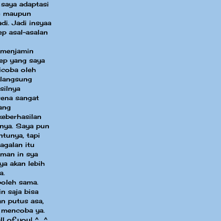
 saya adaptasi
in maupun
di. Jadi insyaa
ep asal-asalan
 menjamin
sep yang saya
dicoba oleh
 langsung
silnya
ena sangat
ang
eberhasilan
nya. Saya pun
ntunya, tapi
agalan itu
aman in sya
ya akan lebih
a.
boleh sama.
n saja bisa
an putus asa,
 mencoba ya.
ll of you! ^_^