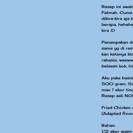
Resep ini awal
Fatmah. Cuma 
dikira-kira aj
berapa, hehehe
kira :D
Penampakan da
sama yg di res
kan katanya kl
rahasia, weeww
belasan kok, hihi
Aku pake basis
500 gram. Soal
mau 1 ekor ting
Resep asli NCC
Fried Chicken 
(Adapted from
Bahan:
1/2 ekor ayam