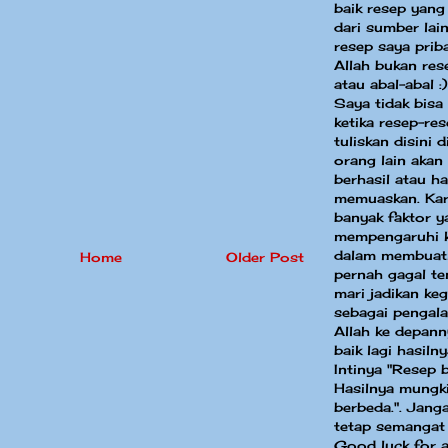
baik resep yang
dari sumber la
resep saya priba
Allah bukan res
atau abal-abal :)
Saya tidak bisa
ketika resep-re
tuliskan disini 
orang lain akan
berhasil atau ha
memuaskan. Kar
banyak faktor y
mempengaruhi k
dalam membuat
Home
Older Post
pernah gagal te
mari jadikan keg
sebagai pengal
Allah ke depann
baik lagi hasilny
Intinya "Resep 
Hasilnya mungki
berbeda.". Jang
tetap semangat
Good luck for a