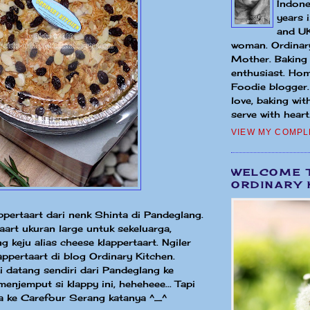
Indone
years 
and UK
woman. Ordinary
Mother. Baking
enthusiast. Hom
Foodie blogger
love, baking wit
serve with heart.
VIEW MY COMPL
WELCOME 
ORDINARY 
appertaart dari nenk Shinta di Pandeglang.
aart ukuran large untuk sekeluarga,
g keju alias cheese klappertaart. Ngiler
appertaart di blog Ordinary Kitchen.
i datang sendiri dari Pandeglang ke
enjemput si klappy ini, heheheee... Tapi
ja ke Carefour Serang katanya ^_^