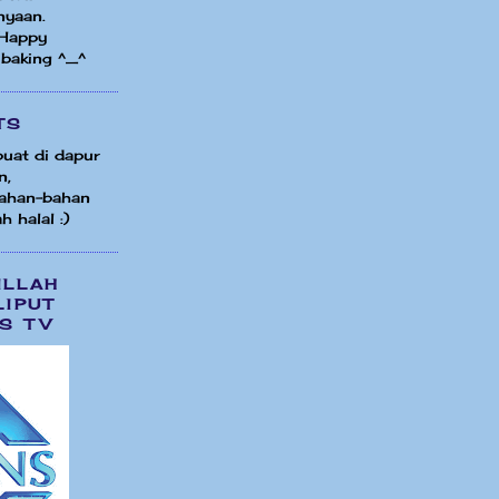
nyaan.
 Happy
 baking ^_^
TS
uat di dapur
n,
ahan-bahan
h halal :)
ILLAH
LIPUT
S TV