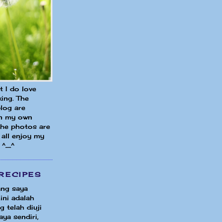
ut I do love
ing. The
blog are
in my own
 the photos are
all enjoy my
 ^_^
RECIPES
ng saya
ini adalah
 telah diuji
ya sendiri,