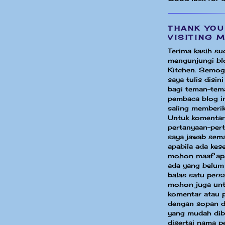
THANK YOU
VISITING 
Terima kasih su
mengunjungi bl
Kitchen. Semog
saya tulis disin
bagi teman-tem
pembaca blog in
saling memberik
Untuk komentar
pertanyaan-per
saya jawab sem
apabila ada ke
mohon maaf apa
ada yang belum
balas satu pers
mohon juga unt
komentar atau 
dengan sopan d
yang mudah dib
disertai nama p