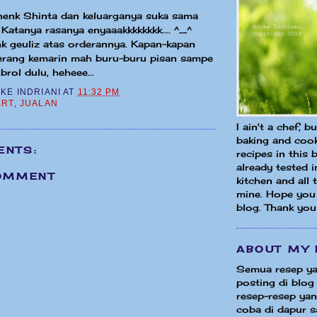
nenk Shinta dan keluarganya suka sama
. Katanya rasanya enyaaakkkkkkkk.... ^_^
k geuliz atas orderannya. Kapan-kapan
Serang kemarin mah buru-buru pisan sampe
rol dulu, heheee...
CKE INDRIANI
AT
11:32 PM
ERT
,
JUALAN
I ain't a chef, b
baking and cook
ENTS:
recipes in this 
already tested 
OMMENT
kitchen and all
mine. Hope you 
blog. Thank you
ABOUT MY 
Semua resep ya
posting di blog 
resep-resep yang
coba di dapur sa