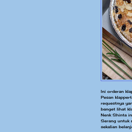
Ini orderan kl
Pesan klappert
requestnya yan
banget lihat kl
Nenk Shinta in
Serang untuk m
sekalian belan