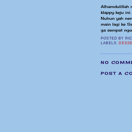
Alhamdulillah 
klappy keju ini
Nuhun yah nen
main lagi ke 
ga sempat ngob
POSTED BY
RI
LABELS:
DESS
NO COMM
POST A C