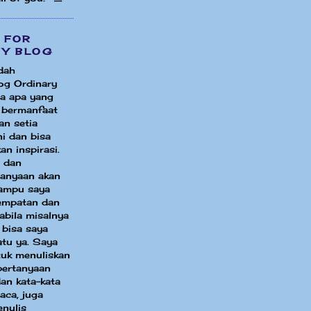
 FOR
MY BLOG
dah
og Ordinary
a apa yang
i bermanfaat
an setia
i dan bisa
an inspirasi.
 dan
tanyaan akan
ampu saya
sempatan dan
bila misalnya
 bisa saya
atu ya. Saya
uk menuliskan
pertanyaan
an kata-kata
aca, juga
enulis