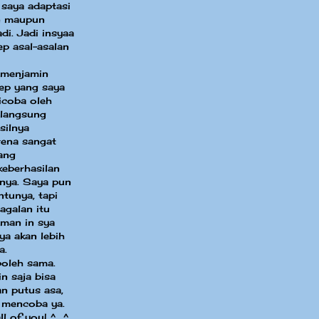
 saya adaptasi
in maupun
di. Jadi insyaa
ep asal-asalan
 menjamin
sep yang saya
dicoba oleh
 langsung
silnya
ena sangat
ang
eberhasilan
nya. Saya pun
ntunya, tapi
agalan itu
aman in sya
ya akan lebih
a.
boleh sama.
n saja bisa
an putus asa,
 mencoba ya.
ll of you! ^_^