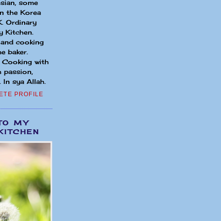
sian, some
in the Korea
. Ordinary
 Kitchen.
 and cooking
e baker.
. Cooking with
h passion,
 In sya Allah.
ETE PROFILE
TO MY
KITCHEN