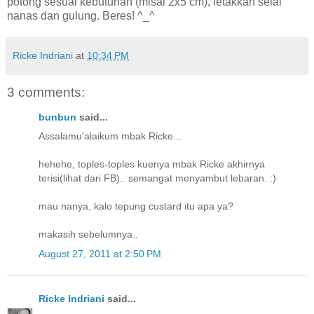
potong sesuai kebutuhan (misal 2x5 cm), letakkan selai
nanas dan gulung. Beres! ^_^
Ricke Indriani
at
10:34 PM
3 comments:
bunbun
said...
Assalamu'alaikum mbak Ricke...
hehehe, toples-toples kuenya mbak Ricke akhirnya
terisi(lihat dari FB).. semangat menyambut lebaran. :)
mau nanya, kalo tepung custard itu apa ya?
makasih sebelumnya..
August 27, 2011 at 2:50 PM
Ricke Indriani
said...