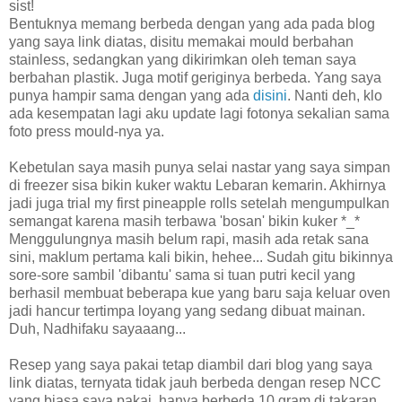
sist!
Bentuknya memang berbeda dengan yang ada pada blog
yang saya link diatas, disitu memakai mould berbahan
stainless, sedangkan yang dikirimkan oleh teman saya
berbahan plastik. Juga motif geriginya berbeda. Yang saya
punya hampir sama dengan yang ada
disini
. Nanti deh, klo
ada kesempatan lagi aku update lagi fotonya sekalian sama
foto press mould-nya ya.
Kebetulan saya masih punya selai nastar yang saya simpan
di freezer sisa bikin kuker waktu Lebaran kemarin. Akhirnya
jadi juga trial my first pineapple rolls setelah mengumpulkan
semangat karena masih terbawa 'bosan' bikin kuker *_*
Menggulungnya masih belum rapi, masih ada retak sana
sini, maklum pertama kali bikin, hehee... Sudah gitu bikinnya
sore-sore sambil 'dibantu' sama si tuan putri kecil yang
berhasil membuat beberapa kue yang baru saja keluar oven
jadi hancur tertimpa loyang yang sedang dibuat mainan.
Duh, Nadhifaku sayaaang...
Resep yang saya pakai tetap diambil dari blog yang saya
link diatas, ternyata tidak jauh berbeda dengan resep NCC
yang biasa saya pakai, hanya berbeda 10 gram di takaran