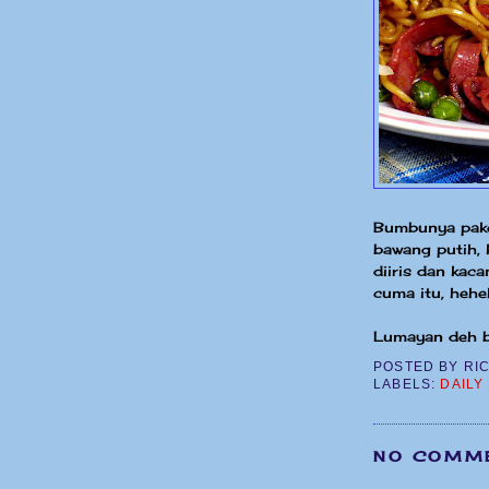
Bumbunya pake
bawang putih, 
diiris dan kac
cuma itu, heheh
Lumayan deh b
POSTED BY
RI
LABELS:
DAILY
NO COMM