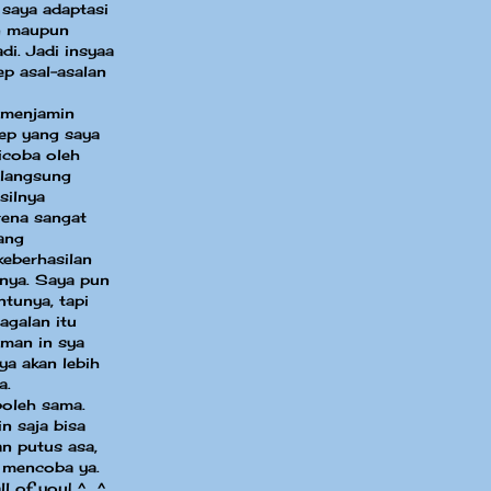
 saya adaptasi
in maupun
di. Jadi insyaa
ep asal-asalan
 menjamin
sep yang saya
dicoba oleh
 langsung
silnya
ena sangat
ang
eberhasilan
nya. Saya pun
ntunya, tapi
agalan itu
aman in sya
ya akan lebih
a.
boleh sama.
n saja bisa
an putus asa,
 mencoba ya.
ll of you! ^_^