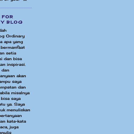
 FOR
MY BLOG
dah
og Ordinary
a apa yang
i bermanfaat
an setia
i dan bisa
an inspirasi.
 dan
tanyaan akan
ampu saya
sempatan dan
bila misalnya
 bisa saya
atu ya. Saya
uk menuliskan
pertanyaan
an kata-kata
aca, juga
enulis