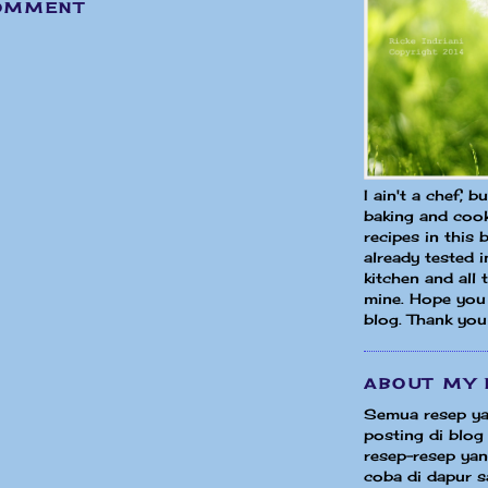
OMMENT
I ain't a chef, b
baking and cook
recipes in this 
already tested 
kitchen and all
mine. Hope you 
blog. Thank you
ABOUT MY 
Semua resep ya
posting di blog 
resep-resep yang
coba di dapur sa