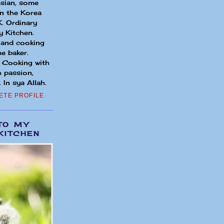
sian, some
in the Korea
. Ordinary
 Kitchen.
 and cooking
e baker.
. Cooking with
h passion,
 In sya Allah.
ETE PROFILE
TO MY
KITCHEN