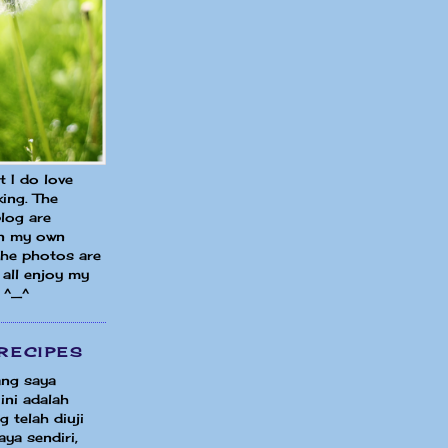
ut I do love
ing. The
blog are
in my own
 the photos are
all enjoy my
 ^_^
RECIPES
ng saya
ini adalah
 telah diuji
ya sendiri,