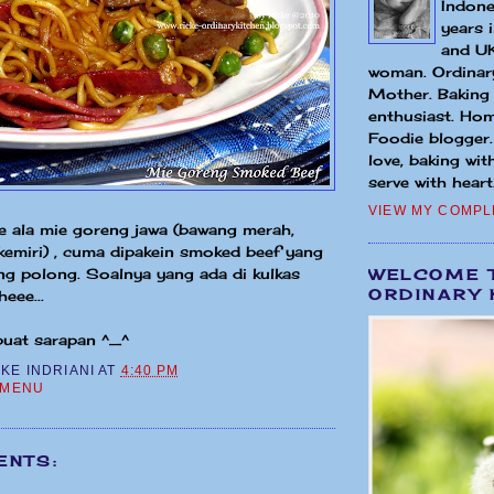
Indone
years 
and UK
woman. Ordinary
Mother. Baking
enthusiast. Hom
Foodie blogger
love, baking wit
serve with heart.
VIEW MY COMPL
 ala mie goreng jawa (bawang merah,
kemiri) , cuma dipakein smoked beef yang
ang polong. Soalnya yang ada di kulkas
WELCOME 
ORDINARY 
eee...
uat sarapan ^_^
CKE INDRIANI
AT
4:40 PM
 MENU
ENTS: