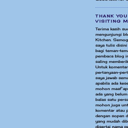
THANK YOU
VISITING 
Terima kasih su
mengunjungi bl
Kitchen. Semog
saya tulis disin
bagi teman-tem
pembaca blog in
saling memberik
Untuk komentar
pertanyaan-per
saya jawab sem
apabila ada ke
mohon maaf apa
ada yang belum
balas satu pers
mohon juga unt
komentar atau 
dengan sopan d
yang mudah dib
disertai nama p