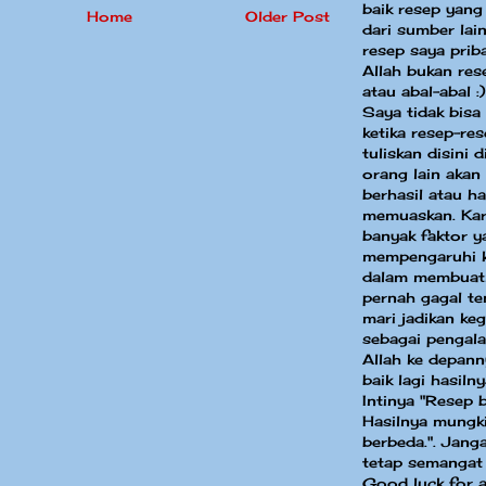
baik resep yang
Home
Older Post
dari sumber la
resep saya priba
Allah bukan res
atau abal-abal :)
Saya tidak bisa
ketika resep-re
tuliskan disini 
orang lain akan
berhasil atau ha
memuaskan. Kar
banyak faktor y
mempengaruhi k
dalam membuat
pernah gagal te
mari jadikan keg
sebagai pengal
Allah ke depann
baik lagi hasilny
Intinya "Resep 
Hasilnya mungki
berbeda.". Jang
tetap semangat
Good luck for a