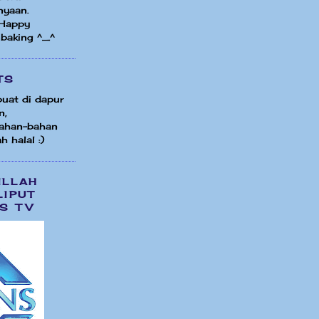
nyaan.
 Happy
 baking ^_^
TS
uat di dapur
n,
ahan-bahan
h halal :)
ILLAH
LIPUT
S TV