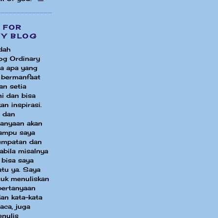
 FOR
MY BLOG
dah
og Ordinary
a apa yang
i bermanfaat
an setia
i dan bisa
an inspirasi.
 dan
tanyaan akan
ampu saya
sempatan dan
bila misalnya
 bisa saya
atu ya. Saya
uk menuliskan
pertanyaan
an kata-kata
aca, juga
enulis