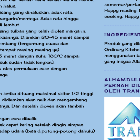
komentar/perta
n halus.
Happy reading.
sang yang dihaluskan, aduk rata.
cooking. Happy
argarin/mentega. Aduk rata hingga
i lembut.
yang tulban yang telah dioles margarin.
INGREDIEN
ukaannya. Diamkan 30-45 menit sampai
embang (tergantung cuaca dan
Produk yang dib
Ordinary Kitche
 tempat masing-masing ya).
menggunakan b
5 menit dengan suhu 180'C sampai
yang insyaa Alla
suk sudah tidak lengket).
s oles permukaan cake dengan
ega.
ALHAMDUL
PERNAH DI
OLEH TRAN
n ketika dituang maksimal skitar 1/2 tinggi
ah didiamkan akan naik dan mengembang
tnya. Dan setelah dioven akan tambah
gan cara dibalik.
dak cepat kering setelah dingin simpan
edap udara (bisa dipotong-potong dahulu)