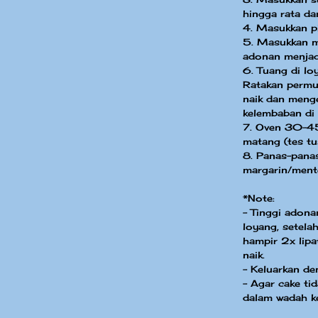
hingga rata da
4. Masukkan pi
5. Masukkan m
adonan menjad
6. Tuang di lo
Ratakan perm
naik dan meng
kelembaban di
7. Oven 30-4
matang (tes tu
8. Panas-pana
margarin/ment
*Note:
- Tinggi adona
loyang, setel
hampir 2x lipa
naik.
- Keluarkan den
- Agar cake ti
dalam wadah k