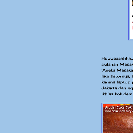
Huwwaaahhhh...
bulanan Masak 
'Aneka Masaka
lagi setornya, 
karena laptop 
Jakarta dan ng
ikhlas kok demi