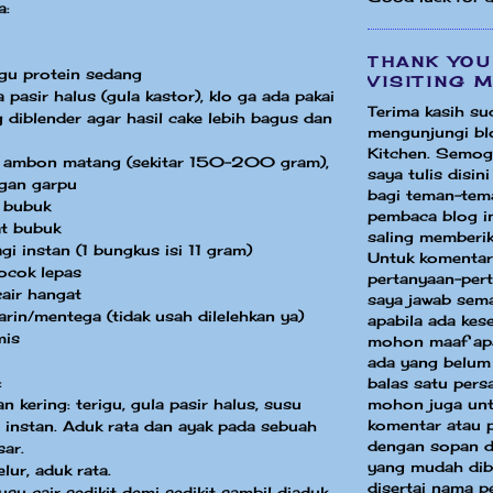
a:
THANK YOU
gu protein sedang
VISITING 
pasir halus (gula kastor), klo ga ada pakai
Terima kasih su
g diblender agar hasil cake lebih bagus dan
mengunjungi bl
Kitchen. Semog
 ambon matang (sekitar 150-200 gram),
saya tulis disin
gan garpu
bagi teman-tem
 bubuk
pembaca blog in
t bubuk
saling memberik
gi instan (1 bungkus isi 11 gram)
Untuk komentar
kocok lepas
pertanyaan-per
air hangat
saya jawab sem
in/mentega (tidak usah dilelehkan ya)
apabila ada ke
mis
mohon maaf apa
ada yang belum
:
balas satu pers
 kering: terigu, gula pasir halus, susu
mohon juga unt
komentar atau 
 instan. Aduk rata dan ayak pada sebuah
dengan sopan d
ar.
yang mudah dib
lur, aduk rata.
disertai nama p
su cair sedikit demi sedikit sambil diaduk