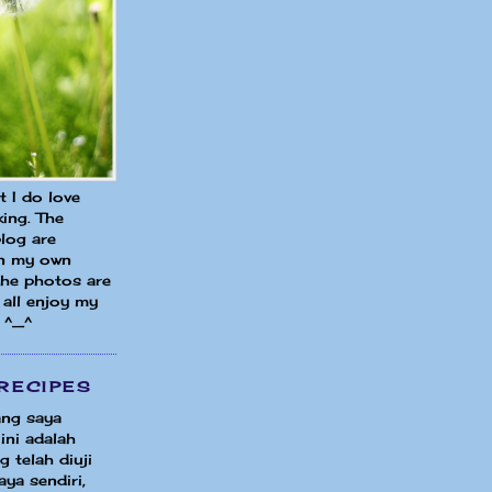
ut I do love
ing. The
blog are
in my own
 the photos are
all enjoy my
 ^_^
RECIPES
ng saya
ini adalah
 telah diuji
ya sendiri,