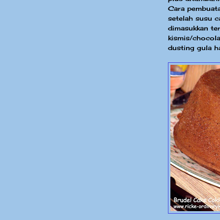
Cara pembuata
setelah susu c
dimasukkan te
kismis/chocola
dusting gula h