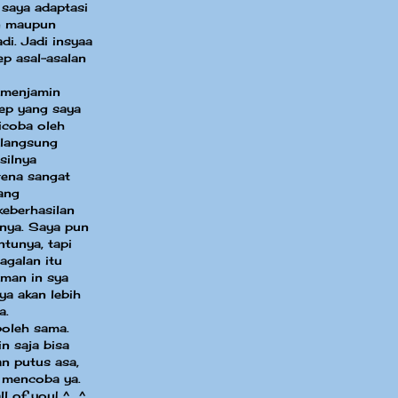
 saya adaptasi
in maupun
di. Jadi insyaa
ep asal-asalan
 menjamin
sep yang saya
dicoba oleh
 langsung
silnya
ena sangat
ang
eberhasilan
nya. Saya pun
ntunya, tapi
agalan itu
aman in sya
ya akan lebih
a.
boleh sama.
n saja bisa
an putus asa,
 mencoba ya.
ll of you! ^_^