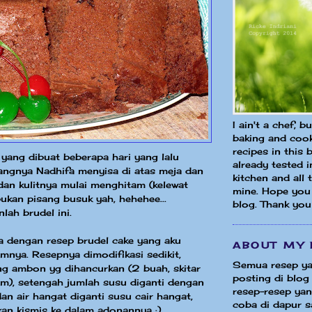
I ain't a chef, b
baking and cook
recipes in this 
e yang dibuat beberapa hari yang lalu
already tested 
angnya Nadhifa menyisa di atas meja dan
kitchen and all
an kulitnya mulai menghitam (kelewat
mine. Hope you 
bukan pisang busuk yah, hehehee...
blog. Thank you
nlah brudel ini.
 dengan resep brudel cake yang aku
ABOUT MY 
mnya. Resepnya dimodifikasi sedikit,
Semua resep ya
ng ambon yg dihancurkan (2 buah, skitar
posting di blog 
, setengah jumlah susu diganti dengan
resep-resep yang
dan air hangat diganti susu cair hangat,
coba di dapur sa
an kismis ke dalam adonannya :)