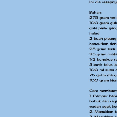
Ini dia resepny
Bahan:
275 gram teri
100 gram gula 
gula pasir yan
halus
2 buah pisang
hancurkan den
25 gram susu
25 gram cokla
1/2 bungkus ra
3 butir telur, 
100 ml susu c
75 gram margar
100 gram kis
Cara membuat
1. Campur bahan
bubuk dan ragi
wadah agak bes
2. Masukkan te
3. Masukkan su