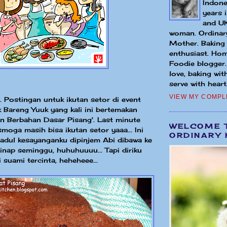
Indone
years 
and UK
woman. Ordinary
Mother. Baking
enthusiast. Hom
Foodie blogger
love, baking wit
serve with heart.
VIEW MY COMPL
 Postingan untuk ikutan setor di event
Bareng Yuuk yang kali ini bertemakan
n Berbahan Dasar Pisang'. Last minute
WELCOME 
smoga masih bisa ikutan setor yaaa... Ini
ORDINARY 
jadul kesayanganku dipinjem Abi dibawa ke
inap seminggu, huhuhuuuu... Tapi diriku
 suami tercinta, heheheee...