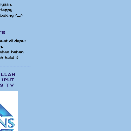
nyaan.
 Happy
 baking ^_^
TS
uat di dapur
n,
ahan-bahan
h halal :)
ILLAH
LIPUT
S TV