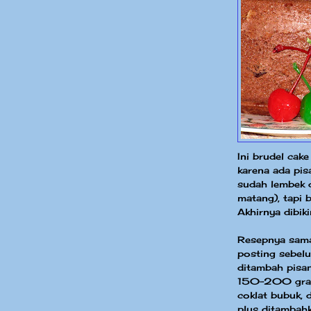
Ini brudel cak
karena ada pis
sudah lembek d
matang), tapi 
Akhirnya dibiki
Resepnya sama
posting sebelu
ditambah pisa
150-200 gram)
coklat bubuk, 
plus ditambahk