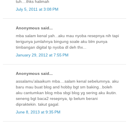
tuh....thks halimah
July 5, 2011 at 3:08 PM
Anonymous said...
mba salam kenal yah...aku mau nyoba resepnya nih tapi
terigunya jumlahnya bingung soale aku blm punya
timbangan digital tp nyoba dl deh thx...
January 29, 2012 at 7:55 PM
Anonymous said...
assalamu'alaaikum mba....salam kenal sebelumnya. aku
baru mau buat blog and hobby bgt sm baking...boleh
aku cantumkan blog mba sbgi blog yg sering aku ikutin.
seneng bgt baca2 resepnya, tp belum berani
dipraktekin. takut gagal.
June 8, 2013 at 9:35 PM