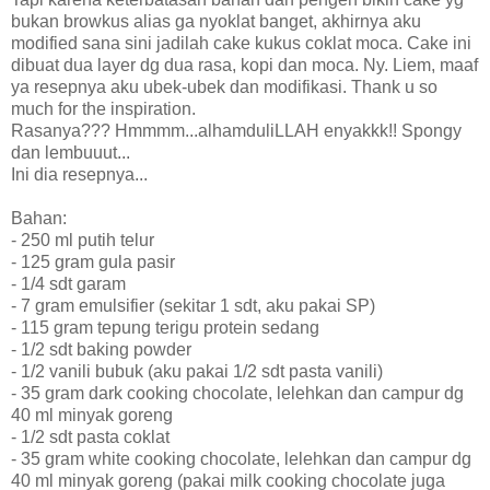
bukan browkus alias ga nyoklat banget, akhirnya aku
modified sana sini jadilah cake kukus coklat moca. Cake ini
dibuat dua layer dg dua rasa, kopi dan moca. Ny. Liem, maaf
ya resepnya aku ubek-ubek dan modifikasi. Thank u so
much for the inspiration.
Rasanya??? Hmmmm...alhamduliLLAH enyakkk!! Spongy
dan lembuuut...
Ini dia resepnya...
Bahan:
- 250 ml putih telur
- 125 gram gula pasir
- 1/4 sdt garam
- 7 gram emulsifier (sekitar 1 sdt, aku pakai SP)
- 115 gram tepung terigu protein sedang
- 1/2 sdt baking powder
- 1/2 vanili bubuk (aku pakai 1/2 sdt pasta vanili)
- 35 gram dark cooking chocolate, lelehkan dan campur dg
40 ml minyak goreng
- 1/2 sdt pasta coklat
- 35 gram white cooking chocolate, lelehkan dan campur dg
40 ml minyak goreng (pakai milk cooking chocolate juga