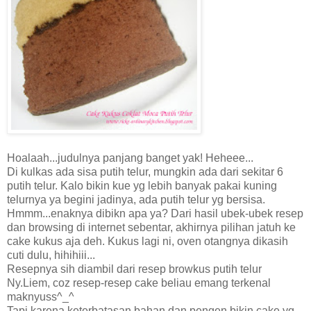
Hoalaah...judulnya panjang banget yak! Heheee...
Di kulkas ada sisa putih telur, mungkin ada dari sekitar 6
putih telur. Kalo bikin kue yg lebih banyak pakai kuning
telurnya ya begini jadinya, ada putih telur yg bersisa.
Hmmm...enaknya dibikn apa ya? Dari hasil ubek-ubek resep
dan browsing di internet sebentar, akhirnya pilihan jatuh ke
cake kukus aja deh. Kukus lagi ni, oven otangnya dikasih
cuti dulu, hihihiii...
Resepnya sih diambil dari resep browkus putih telur
Ny.Liem, coz resep-resep cake beliau emang terkenal
maknyuss^_^
Tapi karena keterbatasan bahan dan pengen bikin cake yg