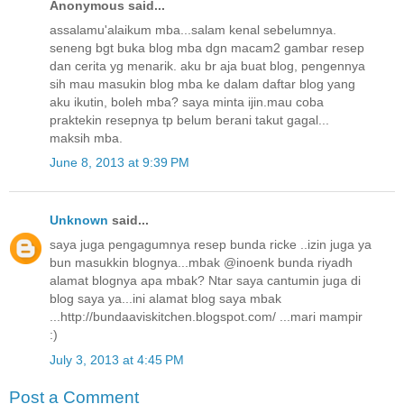
Anonymous said...
assalamu'alaikum mba...salam kenal sebelumnya.
seneng bgt buka blog mba dgn macam2 gambar resep
dan cerita yg menarik. aku br aja buat blog, pengennya
sih mau masukin blog mba ke dalam daftar blog yang
aku ikutin, boleh mba? saya minta ijin.mau coba
praktekin resepnya tp belum berani takut gagal...
maksih mba.
June 8, 2013 at 9:39 PM
Unknown
said...
saya juga pengagumnya resep bunda ricke ..izin juga ya
bun masukkin blognya...mbak @inoenk bunda riyadh
alamat blognya apa mbak? Ntar saya cantumin juga di
blog saya ya...ini alamat blog saya mbak
...http://bundaaviskitchen.blogspot.com/ ...mari mampir
:)
July 3, 2013 at 4:45 PM
Post a Comment